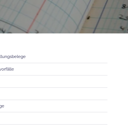
altungsbelege
orfälle
ge